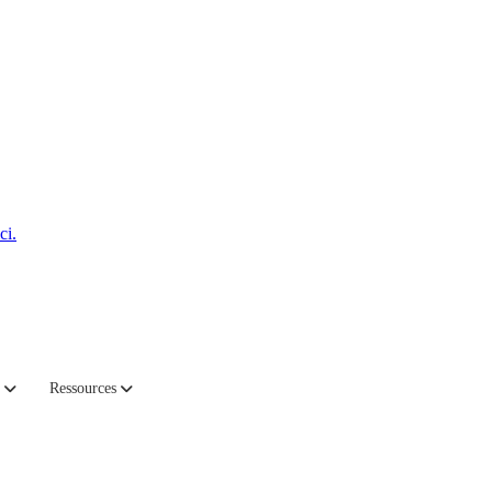
ci.
de votre entreprise.
Ressources
imées et Curvature les fournit avec un service, une rapidité et