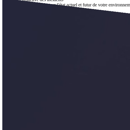
Obtenez des informations sur l'état actuel et futur de votre environnem
l'efficacité.
Analyse et apprentissage automatique
Comprendre la cause première d'un problème en supprimant les tempêtes
actuelles sur la base d'une analyse des données de grande envergure.
La puissance de l'informatique dématérialisée
EcoStruxure IT est la nouvelle génération de logiciels et de services 
ou hybride. EcoStruxure IT se connecte en toute sécurité au Cloud de S
Pourquoi Curvature?
Consultation avant-vente experte et impartiale
Remises sur les nouveaux équipements
Options évolutives pour la croissance de l'entreprise
Des déploiements rapides et faciles
Ressources complémentaires
.