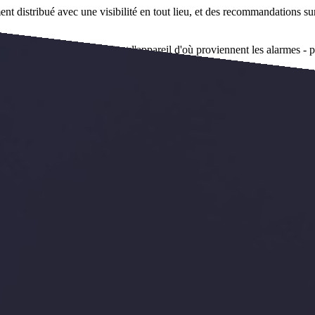
ent distribué avec une visibilité en tout lieu, et des recommandations su
 d'alarmes et en identifiant l'appareil d'où proviennent les alarmes - p
connectés IoT de Schneider Electric et collecte les données de tous vos
chneider Electric, et fournit des informations puissantes rendues possib