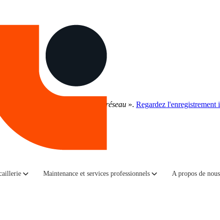
gouement pour l'IA à la réalité du réseau
».
Regardez l'enregistrement i
essaires à la préparation et à la protection 
aillerie
Maintenance et services professionnels
A propos de nous
u portefeuille de produits APC. APC crée des solutions back-end pr