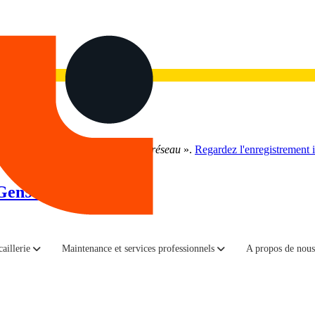
gouement pour l'IA à la réalité du réseau
».
Regardez l'enregistrement i
Gen9 et Gen10
isés dans le monde entier. Ces serveurs HPE se distinguent par leur évol
aillerie
Maintenance et services professionnels
A propos de nous
.