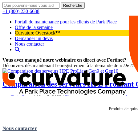
Recherche
+1 (800) 230-6638
Portail de maintenance pour les clients de Park Place
Offre de la semaine
Curvature Overstock™
Demander un devis
Nous contacter
Vous avez manqué notre webinaire en direct avec Fortinet?
Découvrez dès maintenant l'enregistrement à la demande de «
De l'en
Comparaison des serveurs HPE ProLiant 
par
Chris Stone
|
18 août 2022
|
Blog
Les serveurs ProLiant de Hewlett Packard EnterprisesHPE sont très util
Produits de quinc
variété d'organisations. HPE a d'abord lancé sa neuvième génération..
Nous contacter