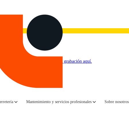
 a la realidad de las redes
».
Ve la grabación aquí.
erretería
Mantenimiento y servicios profesionales
Sobre nosotros