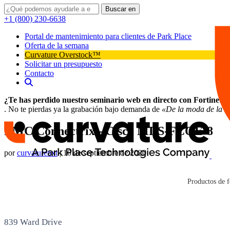
Buscar en
+1 (800) 230-6638
Portal de mantenimiento para clientes de Park Place
Oferta de la semana
Curvature Overstock™
Solicitar un presupuesto
Contacto
¿Te has perdido nuestro seminario web en directo con Fortinet?
. No te pierdas ya la grabación bajo demanda de
«De la moda de la IA
EMC Connectrix - Cisco MDS-FCOE-8
por
curvaturenxt
|
10 de septiembre de 2020
Connectrix - Cisco MDS-FCOE-8
Productos de f
Contacto
839 Ward Drive