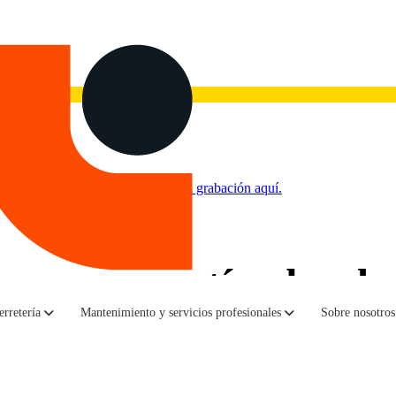
 a la realidad de las redes
».
Ve la grabación aquí.
 uso, garantía, devolu
 cotización del equipo
erretería
Mantenimiento y servicios profesionales
Sobre nosotros