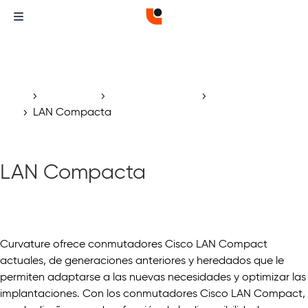
Inicio
Productos
Hardware de red
Conmutadores de
5
5
5
red
LAN Compacta
5
LAN Compacta
Curvature ofrece conmutadores Cisco LAN Compact
actuales, de generaciones anteriores y heredados que le
permiten adaptarse a las nuevas necesidades y optimizar las
implantaciones. Con los conmutadores Cisco LAN Compact,