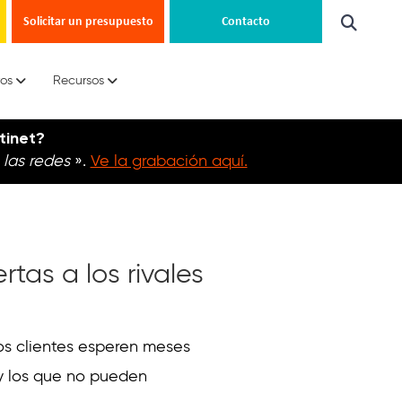
Solicitar un presupuesto
Contacto
ros
Recursos
tinet?
 las redes
».
Ve la grabación aquí.
tas a los rivales
os clientes esperen meses
y los que no pueden