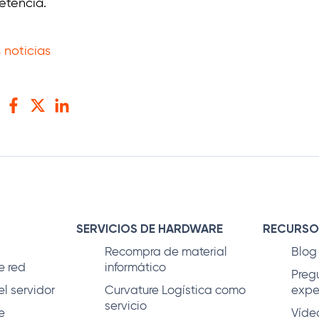
etencia.
 noticias
Facebook
Twitter
LinkedIn
SERVICIOS DE HARDWARE
RECURSO
Recompra de material
Blog
e red
informático
Preg
l servidor
Curvature Logística como
expe
servicio
e
Víde