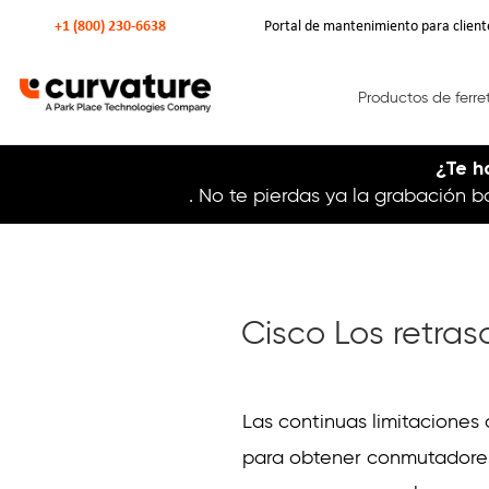
+1 (800) 230-6638
Portal de mantenimiento para client
Productos de ferre
¿Te h
. No te pierdas ya la grabación
Cisco Los retras
Curvature
Curvature
Las continuas limitaciones
para obtener conmutadores 