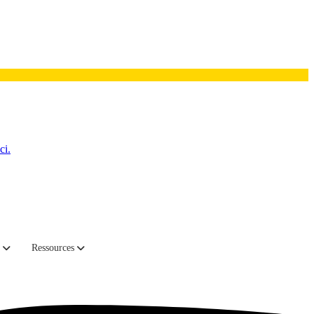
ci.
qui fait que de nombreux contrats sont renouvelés à l'aveuglette
ents.
Ressources