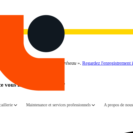
gouement pour l'IA à la réalité du réseau
».
Regardez l'enregistrement i
e vous laissent-ils tomber ?
leur infrastructure réseau et des contrats de maintenance associés, ce 
pas examinés de suffisamment près lors de l'achat de nouveaux équipem
aillerie
Maintenance et services professionnels
A propos de nous