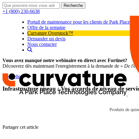
Recherche
+1 (800) 230-6638
Portail de maintenance pour les clients de Park Place
Offre de la semaine
Curvature Overstock™
Demander un devis
Nous contacter
Vous avez manqué notre webinaire en direct avec Fortinet?
Découvrez dès maintenant l'enregistrement à la demande de «
De l'en
Nouvelles
Infrastructure réseau : Vos accords de niveau de servic
Curvature
De nombreux responsables informatiques n'ont qu'une vision limitée de 
Curvature
chaque année et que les accords de niveau de service (SLA) ne sont 
Produits de quinc
Cliquez ici pour lire les nouvelles
Partager cet article