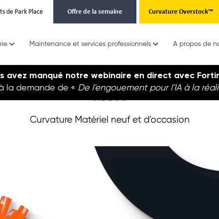
ts de Park Place
Offre de la semaine
Curvature Overstock™
rie
Maintenance et services professionnels
A propos de n
s avez manqué notre webinaire en direct avec Forti
 à la demande de «
De l'engouement pour l'IA à la réal
VIDÉOS
Curvature Matériel neuf et d'occasion