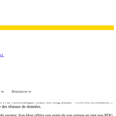
ci.
Ressources
 a annoncé aujourd'hui que Mike Sheldon, PDG de la société,
x et de l'informatique. Dans son blog intitulé "Network Resolutions",
e des réseaux de données.
du secteur. Son blog offrira son point de vue unique en tant que PDG