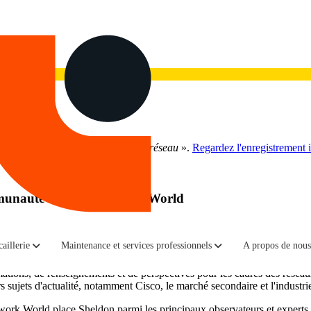
gouement pour l'IA à la réalité du réseau
».
Regardez l'enregistrement i
munauté du blog Network World
tendances et actualités
aillerie
Maintenance et services professionnels
A propos de nous
le (NHR), premier fournisseur de matériel réseau neuf et d'occasion,
ations, de renseignements et de perspectives pour les cadres des réseau
ujets d'actualité, notamment Cisco, le marché secondaire et l'industri
ork World place Sheldon parmi les principaux observateurs et experts 