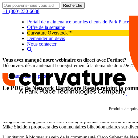
Recherche
+1 (800) 230-6638
Portail de maintenance pour les clients de Park Place
Offre de la semaine
Curvature Overstock™
Demander un devis
Nous contacter
Vous avez manqué notre webinaire en direct avec Fortinet?
Découvrez dès maintenant l'enregistrement à la demande de «
De l'en
Communiqués de presse
Le PDG de Network Hardware Resale rejoint la com
Curvature
Le blog "Network Resolutions" de Mike Sheldon aborde les dernières 
Curvature
concernant Cisco et l'industrie des réseaux
Produits de quinc
Santa Barbara, Californie ─ 24 mai 2010 ─
Network Hardware Resa
rédigeait un blog pour Network World, le premier fournisseur d'inform
Mike Sheldon proposera des commentaires bihebdomadaires sur divers s
L'invitation à bloguer au sein de la communauté Cisco Subnet de Netw