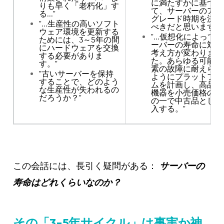
に満たすかに基づい
りも早く「老朽化」す
て、サーバーのアッ
る..."
グレード時期を決定
"...生産性の高いソフト
べきだと思います。
ウェア環境を更新する
"...仮想化によって
ためには、3～5年の間
ーバーの寿命に対す
にハードウェアを交換
考え方が変わりまし
する必要がありま
た。あらゆる可能な
す。"
素の故障に耐えられ
"古いサーバーを保持
ようにプラットフォ
することで、どのよう
ムを計画し、高品質
な生産性が失われるの
機器を小売価格の数
だろうか？"
の一で中古品として
入する。"
この会話には、長引く疑問がある：
サーバーの
寿命はどれくらいなのか？
その「3-5年サイクル」は事実か神