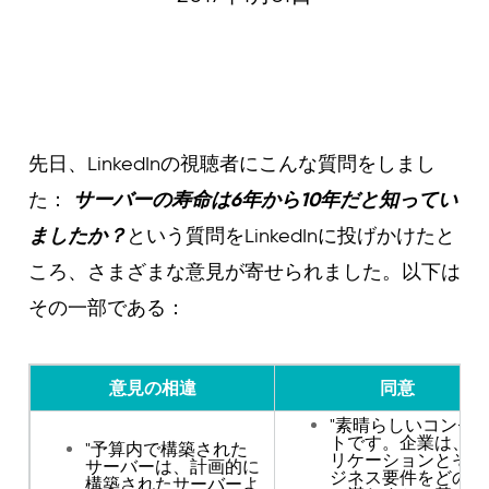
Curvature
先日、LinkedInの視聴者にこんな質問をしまし
た：
サーバーの寿命は6年から10年だと知ってい
ましたか？
という質問をLinkedInに投げかけたと
ころ、さまざまな意見が寄せられました。以下は
その一部である：
意見の相違
同意
"素晴らしいコンセ
トです。企業は、ア
"予算内で構築された
リケーションとその
サーバーは、計画的に
ジネス要件をどのよ
構築されたサーバーよ