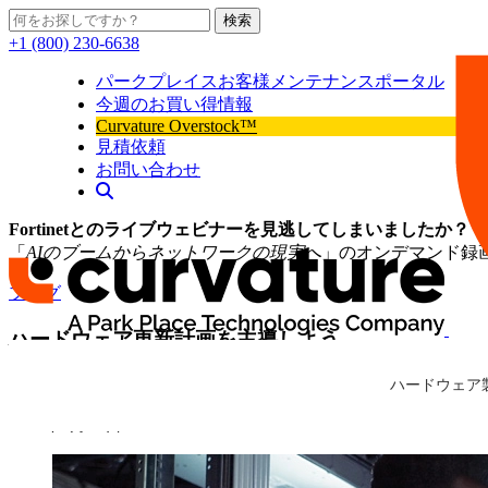
検索
+1 (800) 230-6638
パークプレイスお客様メンテナンスポータル
今週のお買い得情報
Curvature Overstock™
見積依頼
お問い合わせ
Fortinetとのライブウェビナーを見逃してしまいましたか？
「
AIのブームからネットワークの現実へ
」のオンデマンド録
ブログ
ハードウェア更新計画を主導しよう
によって
Curvature 専門家
、エンジニア、プロダクトマネージ
ハードウェア
2026年5月19日
Curvature