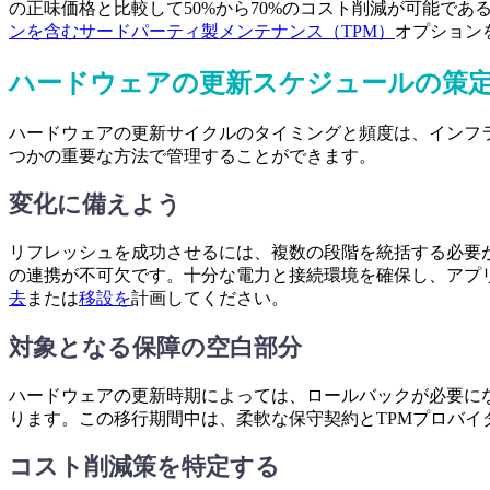
の正味価格と比較して50%から70%のコスト削減が可能であ
ン
を含むサードパーティ製メンテナンス（TPM）
オプション
ハードウェアの更新スケジュールの策
ハードウェアの更新サイクルのタイミングと頻度は、インフ
つかの重要な方法で管理することができます。
変化に備えよう
リフレッシュを成功させるには、複数の段階を統括する必要
の連携が不可欠です。十分な電力と接続環境を確保し、アプ
去
または
移設を
計画してください。
対象となる保障の空白部分
ハードウェアの更新時期によっては、ロールバックが必要にな
ります。この移行期間中は、柔軟な保守契約とTPMプロバ
コスト削減策を特定する