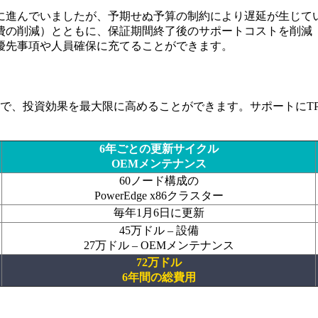
に進んでいましたが、予期せぬ予算の制約により遅延が生じて
費の削減）とともに、保証期間終了後のサポートコストを削減（
優先事項や人員確保に充てることができます。
とで、投資効果を最大限に高めることができます。サポートにT
6年ごとの更新サイクル
OEMメンテナンス
60ノード構成の
PowerEdge x86クラスター
毎年1月6日に更新
45万ドル – 設備
27万ドル – OEMメンテナンス
72万ドル
6年間の総費用