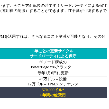
います。今こそ方針転換の時です！サードパーティによる保守
運用費の削減）することができます。IT予算が回復するまで
PMを活用すれば、さらなるコスト削減が可能となり、その分
6年ごとの更新サイクル
サードパーティによる保守
60ノード構成の
PowerEdge x86クラスター
毎年1月6日に更新
45万ドル – 設備
12万ドル – TPMメンテナンス
570,000ドル*
6年間の総費用