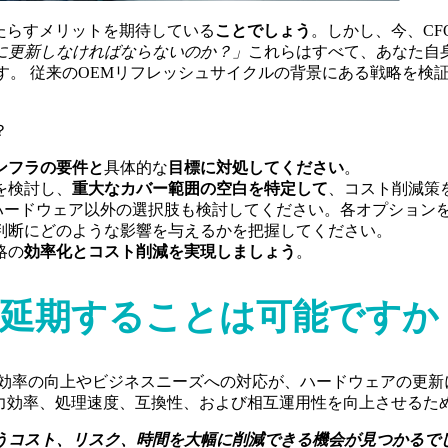
もたらすメリットを期待している
ことでしょう
。しかし、今、C
に更新しなければならないのか？」
これらはすべて、あなた自
減です。 従来のOEMリフレッシュサイクルの背景にある戦略を
？
ンフラの要件と
具体的な
目標に対処してください
。
を検討し、
重大なカバー範囲の空白を特定して
、コスト削減策
ハードウェア以外の選択肢も検討してください。各オプション
判断にどのような影響を与えるかを把握してください。
略の
効率化とコスト削減を実現しましょう
。
延期することは可能ですか
用効率の向上やビジネスニーズへの対応が、ハードウェアの更新
電力効率、処理速度、互換性、および相互運用性を向上させるた
うコスト、リスク、時間を大幅に削減できる機会が見つかるで