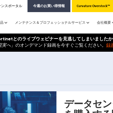
ナンスポータル
今週のお買い得情報
Curvature Overstock™
品
メンテナンス＆プロフェッショナルサービス
会社概要
ortinetとのライブウェビナーを見逃してしまいました
現実へ
」のオンデマンド録画を今すぐご覧ください。
録
データセン