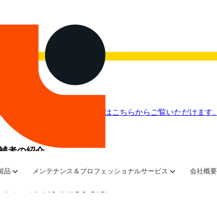
画を今すぐご覧ください。
録画はこちらからご覧いただけます
候補者の紹介
まり、「2019 Charlotte CIO of the Year O
製品
メンテナンス＆プロフェッショナルサービス
会社概要
・ブラロック氏が登壇しました。