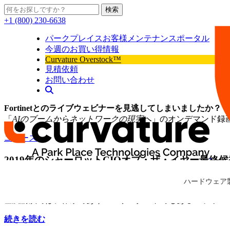
検索
+1 (800) 230-6638
パークプレイスお客様メンテナンスポータル
今週のお買い得情報
Curvature Overstock™
見積依頼
お問い合わせ
Fortinetとのライブウェビナーを見逃してしまいましたか？
「
AIのブームからネットワークの現実へ
」のオンデマンド録
ニュース
2019年のシャーロットCIOオブ・ザ・イヤー最終
Curvature
シャーロットの主要なテクノロジー専門家が5月9日にデュークマンションに集
ハードウェア
Curvature
基調講演では、作家でありコンサルタントでもあるベッキー
続きを読む