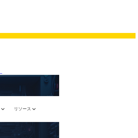
。
リソース