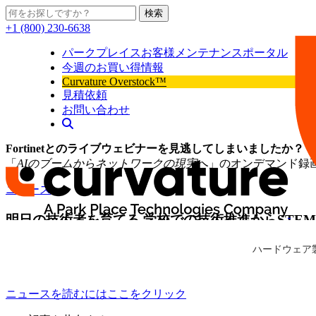
検索
+1 (800) 230-6638
パークプレイスお客様メンテナンスポータル
今週のお買い得情報
Curvature Overstock™
見積依頼
お問い合わせ
Fortinetとのライブウェビナーを見逃してしまいましたか？
「
AIのブームからネットワークの現実へ
」のオンデマンド録
ニュース
明日の技術者を育てる 学校での技術推進からSTEM
Curvature
Curvatureマイク・シェルドンはテクノロジーを
ハードウェア
Curvature
る必要があるのは自分と同じレベルの人間だけではな
ニュースを読むにはここをクリック