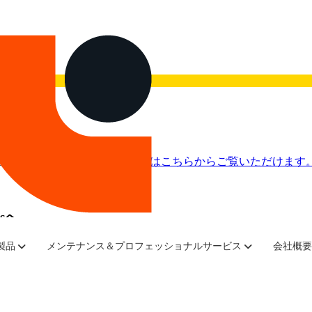
画を今すぐご覧ください。
録画はこちらからご覧いただけます
sへ
理解している。数百万ドル規模のグローバルITソリューショ
製品
メンテナンス＆プロフェッショナルサービス
会社概要
いことを認識している。