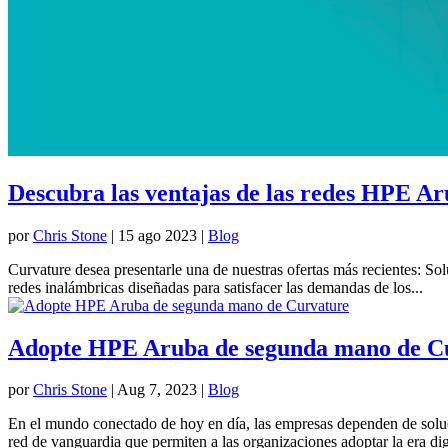
Descubra las ventajas de las redes HPE A
por
Chris Stone
|
15 ago 2023
|
Blog
Curvature desea presentarle una de nuestras ofertas más recientes: 
redes inalámbricas diseñadas para satisfacer las demandas de los...
Adopte HPE Aruba de segunda mano de C
por
Chris Stone
|
Aug 7, 2023
|
Blog
En el mundo conectado de hoy en día, las empresas dependen de soluci
red de vanguardia que permiten a las organizaciones adoptar la era digi