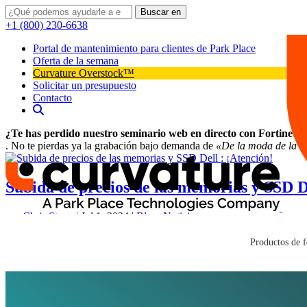
Buscar en
+1 (800) 230-6638
Portal de mantenimiento para clientes de Park Place
Oferta de la semana
Curvature Overstock™
Solicitar un presupuesto
Contacto
¿Te has perdido nuestro seminario web en directo con Fortinet?
. No te pierdas ya la grabación bajo demanda de
«De la moda de la IA
Subida de precios de las memorias y SSD De
por
Chris Stone
|
Jul 1, 2024
|
Blog
,
Noticias
¡Líderes de TI! ¡Sujétense a sus bastidores de servidores! Dell aca
Productos de f
aumento de hasta el 20% [1]. Esta tendencia al alza de los costes de l