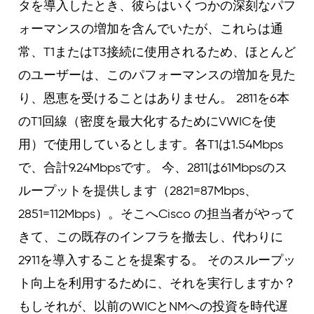
タを導入したとき、彼らはいくつかの深刻なパフ
ォーマンスの増加を含んでいたが、これらは通
常、T1またはT3接続に使用されるため、ほとんど
のユーザーは、このパフォーマンスの増加を見た
り、恩恵を受けることはありません。 2811を6本
のT1回線（密度を最大化するためにVWICを使
用）で使用しているとします。各T1は1.54Mbps
で、合計9.24Mbpsです。 今、2811は61Mbpsのス
ループットを提供します（2821=87Mbps、
2851=112Mbps）。そこへCisco の担当者がやって
きて、この既存のインフラを撤去し、代わりに
2911を導入することを提案する。 そのスループッ
ト向上を利用するために、それを実行しますか？
もしそれが、以前のWICとNMへの投資を時代遅