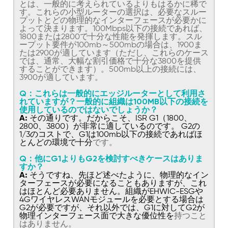
とは、一般的に考えられているよりもはるかに稀で
す。これらの小型ルーターの選択は、必要なスルー
プットとどの物理的なインターフェースが必要かに
よって決まります。100Mbps以下の接続であれば、
1800または2800で十分な性能を発揮します。スル
ープット要件が100mb～500mbの場合は、1900ま
たは2900が適しています（ただし、これらのケース
では、通常、大幅な割引価格で十分な3800を提供
することができます）。500mb以上の接続には、
3900が適しています。
Q：これらは一般的にエッジルーターとして利用さ
れていますが？一般的に組織は100MB以下の接続を
使用しているのではないでしょうか？
A:
その通りです。だからこそ、ISR G1（1800、
2800、3800）が非常に適しているのです。 G2の
1/3のコストで、G1は100mb以下の接続であればほ
とんどの環境で十分
です。
Q：他にG1よりもG2を検討すべきケースはありま
すか？
A:
そうですね、先ほど述べたように、物理的なイン
ターフェースが必要になることもありますが、これ
はほとんど必要ありません。組織がEHWIC-ESGや
4GワイヤレスWANモジュールを必要とする場合は
G2が必要ですが、それ以外では、G1に対してG2が
物理インターフェース面で大きな優位性を
持つこと
はありません。