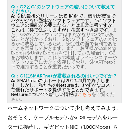
Q：G2とG1のソフトウェアの違いについて教えて
ください。
A:
G1の最後のリリースは15.1(4)Mで、機能が豊富で
バグが少ない堅牢なソフトウェアです。 15.2ソフト
ウェアの機能が必要になることは非常に稀ですが、
これは（稀ではありますが）考慮すべき点
です
。ま
た、G2のソフトウェアにはまだかなりのバグがあ
ることが分かっており、G1のソフトウェアの方がは
るかに成熟しているため、安定性の面で有利である
ことも言及しておきます。また、お客様がCall Mrg
ExpressやUnity Expressを使用している場合は、G2
をお勧めします。これらの機能はライセンスキーや
ソフトウェアに大きく依存しており、SMARTnetの
下で維持することが重要だからです。
Q：G1にSMARTnetが搭載されるのはいつですか？
A:
SMARTnetのサポートは2012年11月で終了しま
す。しかし、私たちのNetsureは、わずかなコスト
で優れたサポートを提供することができます。
Netsureについての詳しい情報
は
こちら
をご覧くだ
さい。
ホームネットワークについて少し考えてみよう。
おそらく、ケーブルモデムかxDSLモデムをルー
ターに接続し、ギガビットNIC（1,000Mbps）を